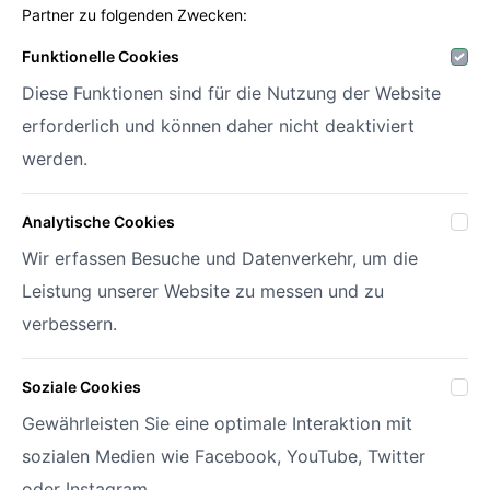
Partner zu folgenden Zwecken:
Decofora
Funktionelle Cookies
Diese Funktionen sind für die Nutzung der Website
Haenhoutstraat 147
erforderlich und können daher nicht deaktiviert
9070 Destelbergen
info@decofora.com
werden.
Telefon: +3293269414
Analytische Cookies
Mein Konto
Wir erfassen Besuche und Datenverkehr, um die
Leistung unserer Website zu messen und zu
Login
Passwort vergessen?
verbessern.
Meine Wunschlisten
Soziale Cookies
Gewährleisten Sie eine optimale Interaktion mit
© 2026 Decofora
Site by
DigitalMind
sozialen Medien wie Facebook, YouTube, Twitter
Datenschutzrichtlinie
oder Instagram.