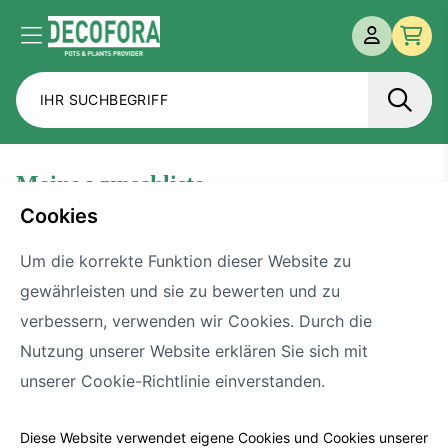
MEIN KONT
Menü
Zur 
meine wunschliste
cookies
Speichern Sie Ihre Lieblingsartikel ganz einfach auf
Um die korrekte Funktion dieser Website zu
dieser Wunschliste. Möchten Sie Listen speichern,
ansehen oder vergleichen?
Anmelden
oder
gewährleisten und sie zu bewerten und zu
Konto erstellen
.
verbessern, verwenden wir Cookies. Durch die
Nutzung unserer Website erklären Sie sich mit
unserer Cookie-Richtlinie einverstanden.
Diese Website verwendet eigene Cookies und Cookies unserer