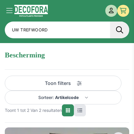
MIJN ACCO
Menu
Afre
bescherming
Toon filters
Sorteer:
Artikelcode
Toont 1 tot 2 Van 2 resultaten
Naam A-Z
Naam Z-A