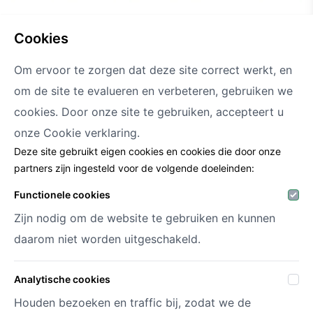
leaf brightener spray 300ml kunstplanten
cookies
Om ervoor te zorgen dat deze site correct werkt, en
om de site te evalueren en verbeteren, gebruiken we
cookies. Door onze site te gebruiken, accepteert u
onze
Cookie verklaring.
Deze site gebruikt eigen cookies en cookies die door onze
partners zijn ingesteld voor de volgende doeleinden:
Decofora
Functionele cookies
Haenhoutstraat 147
Zijn nodig om de website te gebruiken en kunnen
9070 Destelbergen
info@decofora.com
daarom niet worden uitgeschakeld.
Telefoon: +3293269414
Analytische cookies
Mijn account
Houden bezoeken en traffic bij, zodat we de