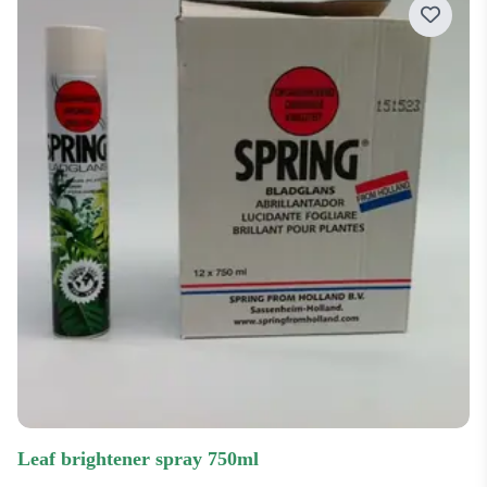
Prijs laag-hoog
Prijs hoog-laag
Recentst
Populairst
leaf brightener spray 750ml