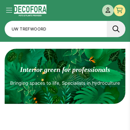
MIJN ACCO
Menu
Afre
interior green for professionals
Bringing spaces to life, Specialists in hydroculture