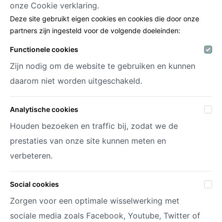
onze
Cookie verklaring.
Deze site gebruikt eigen cookies en cookies die door onze
partners zijn ingesteld voor de volgende doeleinden:
Decofora
Functionele cookies
Haenhoutstraat 147
Zijn nodig om de website te gebruiken en kunnen
9070 Destelbergen
info@decofora.com
daarom niet worden uitgeschakeld.
Telefoon: +3293269414
Analytische cookies
Mijn account
Houden bezoeken en traffic bij, zodat we de
prestaties van onze site kunnen meten en
Inloggen
Registreren
verbeteren.
Mijn wenslijsten
Social cookies
Zorgen voor een optimale wisselwerking met
© 2026 Decofora
Site by
DigitalMind
sociale media zoals Facebook, Youtube, Twitter of
Privacy policy